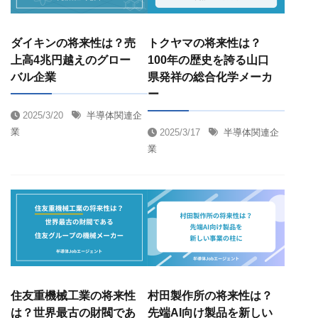
ダイキンの将来性は？売
トクヤマの将来性は？
上高4兆円越えのグロー
100年の歴史を誇る山口
バル企業
県発祥の総合化学メーカ
ー
2025/3/20
半導体関連企
業
2025/3/17
半導体関連企
業
住友重機械工業の将来性
村田製作所の将来性は？
は？世界最古の財閥であ
先端AI向け製品を新しい