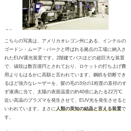
こちらの写真は、アメリカオレゴン州にある、インテルの
ゴードン・ムーア・パークと呼ばれる拠点の工場に納入さ
れたEUV露光装置です。2階建てバスほどの超巨大な装置
で、値段は数百億円とされており、ロケットの打ち上げ費
用よりもはるかに高額と言われています。鋼鉄を切断でき
るほど強力なレーザーを、髪の毛の3分の1程度の直径のす
ず液滴に当て、太陽の表面温度の約40倍にあたる22万℃
近い高温のプラズマを発生させて、EUV光を発生させると
いわれています。まさに
人類の英知の結晶と言える装置
で
す。