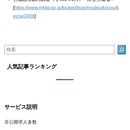
[
https://www.mhlw.go.jp/toukei/itiran/roudou/koyou/k
eizai/2408
]
人気記事ランキング
サービス説明
非公開求人多数