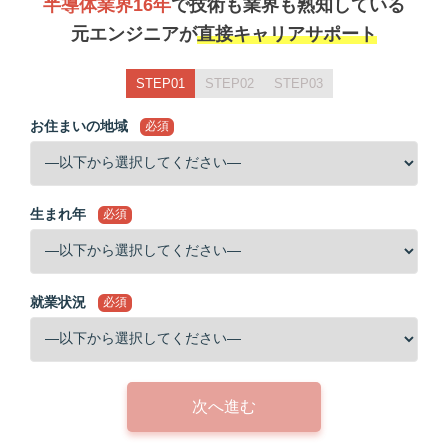
半導体業界16年
で技術も業界も熟知している
元エンジニアが
直接キャリアサポート
STEP01
STEP02
STEP03
お住まいの地域
必須
生まれ年
必須
就業状況
必須
次へ進む