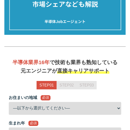
半導体業界16年
で技術も業界も熟知している
元エンジニアが
直接キャリアサポート
STEP01
STEP02
STEP03
お住まいの地域
必須
生まれ年
必須