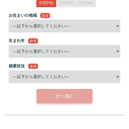
STEP01
STEP02
STEP03
お住まいの地域
必須
生まれ年
必須
就業状況
必須
次へ進む