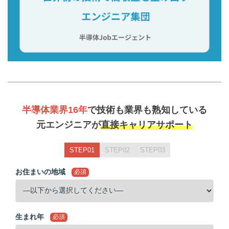
半導体業界16年
で技術も業界も熟知している
元エンジニアが
直接キャリアサポート
STEP01
STEP02
STEP03
お住まいの地域
必須
生まれ年
必須