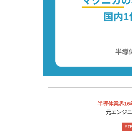
半導体業界16
元エンジ
STE